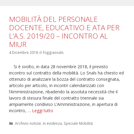
MOBILITÀ DEL PERSONALE
DOCENTE, EDUCATIVO E ATA PER
L’A.S. 2019/20 – INCONTRO AL
MIUR
4 Dicembre 2018
di
foggiasnals
Si è svolto, in data 28 novembre 2018, il previsto
incontro sul contratto della mobilità. Lo Snals ha chiesto ed
ottenuto di analizzare la bozza del contratto consegnata,
articolo per articolo, in incontri calendarizzati con
l’Amministrazione, ribadendo la assoluta necessità che il
lavoro di stesura finale del contratto triennale sia
ampiamente condiviso L’Amministrazione, in apertura di
MOBILITÀ
incontro, …
Leggi tutto
DEL
PERSONALE
Categorie
Archivio notizie
,
In evidenza
,
Speciale Mobilità
DOCENTE,