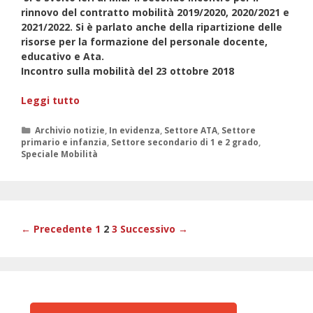
rinnovo del contratto mobilità 2019/2020, 2020/2021 e
2021/2022. Si è parlato anche della ripartizione delle
risorse per la formazione del personale docente,
educativo e Ata.
Incontro sulla mobilità del 23 ottobre 2018
Contratto
Leggi tutto
mobilità
2019/2020,
Categorie
Archivio notizie
,
In evidenza
,
Settore ATA
,
Settore
primario e infanzia
,
Settore secondario di 1 e 2 grado
,
LE
Speciale Mobilità
NOVITA’
Navigazione
← Precedente
1
2
3
Successivo →
articolo