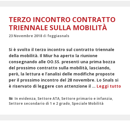
EDUCATIVO
E
ATA
TERZO INCONTRO CONTRATTO
PER
TRIENNALE SULLA MOBILITÀ
L’A.S.
2019/20
23 Novembre 2018
di
foggiasnals
–
INCONTRO
Si è svolto il terzo incontro sul contratto triennale
AL
della mobilità. Il Miur ha aperto la riunione
MIUR
consegnando alle OO.SS. presenti una prima bozza
del prossimo contratto sulla mobilità, lasciando,
però, la lettura e l’analisi delle modifiche proposte
per il prossimo incontro del 28 novembre. Lo Snals si
TER
è riservato di leggere con attenzione il …
Leggi tutto
INC
CON
Categorie
In evidenza
,
Settore ATA
,
Settore primario e infanzia
,
Settore secondario di 1 e 2 grado
,
Speciale Mobilità
TRI
SUL
MOB