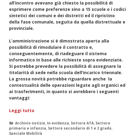
all’incontro avevano già chiesto la possibilità di
esprimere come preferenze sino a 15 scuole o i codici
sintetici dei comuni e dei distretti ed il ripristino
della fase comunale, seguita da quella distrettuale e
provinciale.
L’amministrazione si è dimostrata aperta alla
possibilità di rimodulare il contratto e,
conseguentemente, di riadeguare il sistema
informatico in base alle richieste sopra evidenziate.
Si potrebbe prevedere la possibilità di assegnare la
titolarità di sede nella scuola dell’incarico triennale.
La grossa novità potrebbe riguardare anche la
contestualità delle operazioni legate agli organici ed
ai trasferimenti, in quanto si avrebbero i seguenti
vantaggi:
Incontro
Leggi tutto
sul
contratto
Categorie
Archivio notizie
,
In evidenza
,
Settore ATA
,
Settore
primario e infanzia
,
Settore secondario di 1 e 2 grado
,
mobilità
Speciale Mobilità