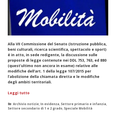
Alla VII Commissione del Senato (Istruzione pubblica,
beni culturali, ricerca scientifica, spettacolo e sport)
é in atto, in sede redigente, la discussione sulle
proposte di legge contenute nei DDL 753, 763, ed 880
(quest’ultimo non ancora in esame) relative alle
modifiche dell’art. 1 della legge 107/2015 per
l’abolizione della chiamata diretta e le modifiche
degli ambiti territoriali.
ABOLIZIONE
Leggi tutto
CHIAMATA
DIRETTA
Categorie
Archivio notizie
,
In evidenza
,
Settore primario e infanzia
,
Settore secondario di 1 e 2 grado
,
Speciale Mobilità
E
TITOLARITA’