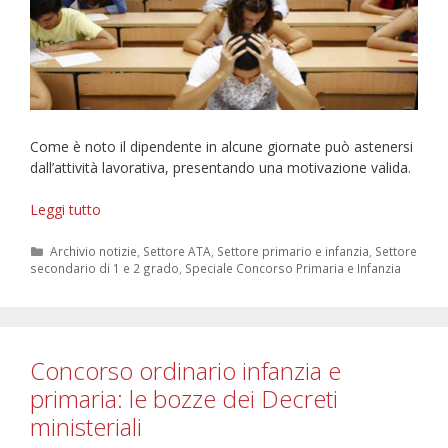
Come è noto il dipendente in alcune giornate può astenersi
dall’attività lavorativa, presentando una motivazione valida.
Permessi
Leggi tutto
per
la
Categorie
Archivio notizie
,
Settore ATA
,
Settore primario e infanzia
,
Settore
secondario di 1 e 2 grado
,
Speciale Concorso Primaria e Infanzia
partecipazione
a
concorsi
o
esami.
Concorso ordinario infanzia e
primaria: le bozze dei Decreti
ministeriali