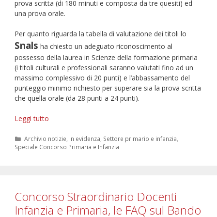
prova scritta (di 180 minuti e composta da tre quesiti) ed
una prova orale.
Per quanto riguarda la tabella di valutazione dei titoli lo
Snals
ha chiesto un adeguato riconoscimento al
possesso della laurea in Scienze della formazione primaria
(i titoli culturali e professionali saranno valutati fino ad un
massimo complessivo di 20 punti) e l’abbassamento del
punteggio minimo richiesto per superare sia la prova scritta
che quella orale (da 28 punti a 24 punti).
Concorso
Leggi tutto
ordinario
infanzia
Categorie
Archivio notizie
,
In evidenza
,
Settore primario e infanzia
,
Speciale Concorso Primaria e Infanzia
e
primaria:
le
bozze
dei
Concorso Straordinario Docenti
Decreti
Infanzia e Primaria, le FAQ sul Bando
ministeriali