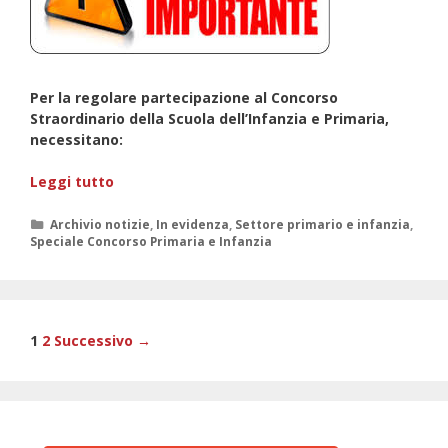
Per la regolare partecipazione al Concorso
Straordinario della Scuola dell’Infanzia e Primaria,
necessitano:
Concorso
Leggi tutto
Straordinario
Scuola
Categorie
Archivio notizie
,
In evidenza
,
Settore primario e infanzia
,
Speciale Concorso Primaria e Infanzia
Infanzia
e
Primaria
Navigazione
1
2
Successivo →
articolo