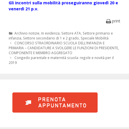
Gli incontri sulla mobilità proseguiranno giovedì 20 e
venerdì 21 p.v.
print
Categorie
Archivio notizie
,
In evidenza
,
Settore ATA
,
Settore primario e
infanzia
,
Settore secondario di 1 e 2 grado
,
Speciale Mobilità
Navigazione
CONCORSO STRAORDINARIO SCUOLA DELL’INFANZIA E
articolo
PRIMARIA – CANDIDATURE A SVOLGERE LE FUNZIONI DI PRESIDENTE,
COMPONENTE E MEMBRO AGGREGATO
Congedo parentale e maternità scuola: regole e novità per il
2019