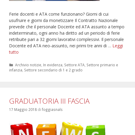
Ferie docenti e ATA come funzionano? Giorni di cui
usufruire e giorni da monetizzare Il Contratto Nazionale
prevede che il personale Docente ed ATA assunto a tempo
indeterminato, ogni anno ha diritto ad un periodo di ferie
retribuite pari a 32 giorni lavorativi complessivi. Il personale
Docente ed ATA neo-assunto, nei primi tre anni di …
Leggi
FERIE
tutto
DOCENTI
E
Categorie
Archivio notizie
,
In evidenza
,
Settore ATA
,
Settore primario e
infanzia
,
Settore secondario di 1 e 2 grado
ATA
;
COME
SI
CALCOLANO
GRADUATORIA III FASCIA
17 Maggio 2018
di
foggiasnals