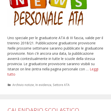
Uno speciale per le graduatorie ATA di III fascia, valide per il
triennio 2018/21. Pubblicazione graduatorie provvisorie
Nelle prossime settimane saranno pubblicate le graduatorie
provvisorie. Non c’è ancora una data, la pubblicazione
avverrà contestualmente in tutte le scuole della stessa
provincia. Le graduatorie provvisorie saranno visibili su
Istanze on line (entra nella pagina personale con …
Leggi
GRADUATORIA
tutto
III
FASCIA
Categorie
Archivio notizie
,
In evidenza
,
Settore ATA
CALENDARIO SCOLASTICO