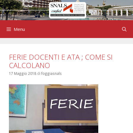
Vai
al
contenuto
Menu
FERIE DOCENTI E ATA ; COME SI
CALCOLANO
17 Maggio 2018
di
foggiasnals