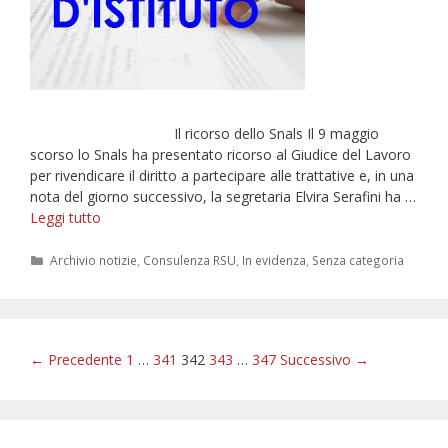
Il ricorso dello Snals Il 9 maggio
scorso lo Snals ha presentato ricorso al Giudice del Lavoro
per rivendicare il diritto a partecipare alle trattative e, in una
nota del giorno successivo, la segretaria Elvira Serafini ha …
Snals
Leggi tutto
fuori
dalla
Categorie
Archivio notizie
,
Consulenza RSU
,
In evidenza
,
Senza categoria
contrattazione
integrativa.
La
solidarietà
Navigazione
← Precedente
1
…
341
342
343
…
347
Successivo →
di
articolo
Unicobas